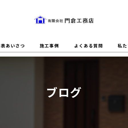
代表あいさつ
施工事例
よくある質問
私た
性能
設計
ブログ
デザ
素材
新築