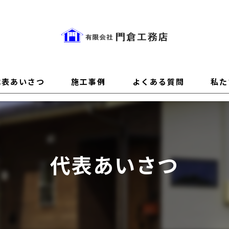
代表あいさつ
施工事例
よくある質問
私た
性能
設計
代表あいさつ
デザ
素材
新築