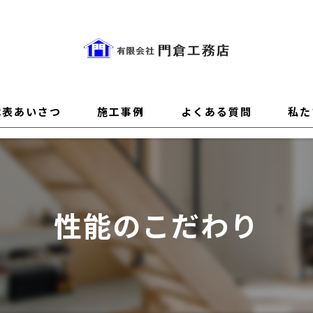
代表あいさつ
施工事例
よくある質問
私た
性能
設計
性能のこだわり
デザ
素材
新築